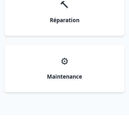
🔨
Réparation
⚙️
Maintenance