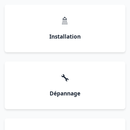
🚿
Installation
🔧
Dépannage