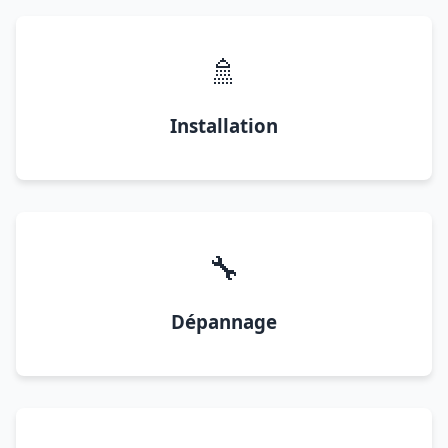
🚿
Installation
🔧
Dépannage