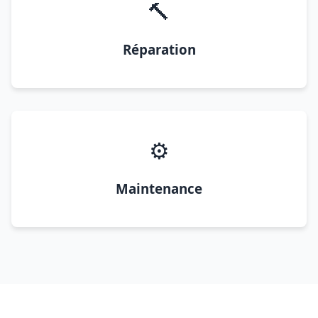
🔨
Réparation
⚙️
Maintenance