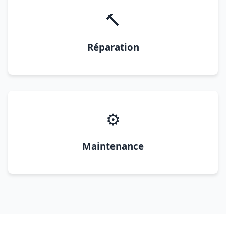
🔨
Réparation
⚙️
Maintenance