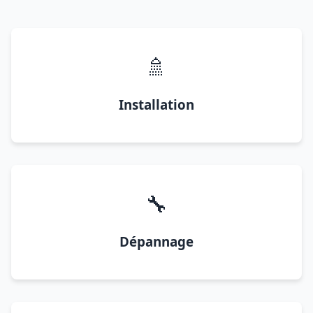
🚿
Installation
🔧
Dépannage