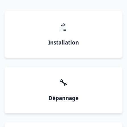
🚿
Installation
🔧
Dépannage