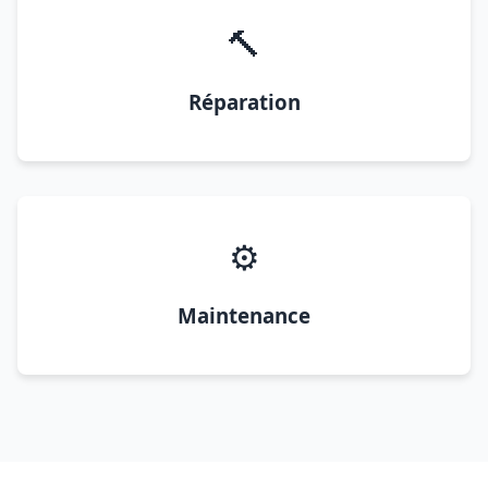
🔨
Réparation
⚙️
Maintenance