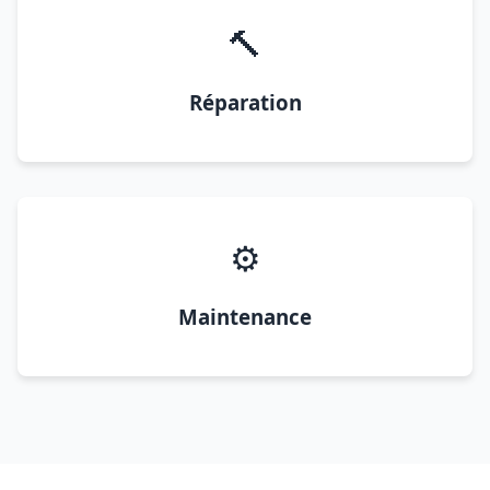
🔨
Réparation
⚙️
Maintenance