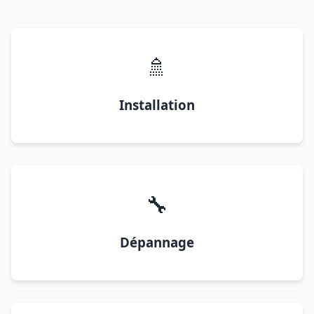
🚿
Installation
🔧
Dépannage