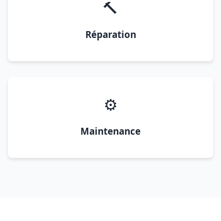
🔨
Réparation
⚙️
Maintenance