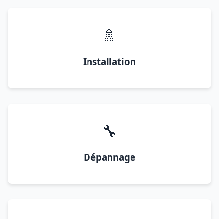
🚿
Installation
🔧
Dépannage