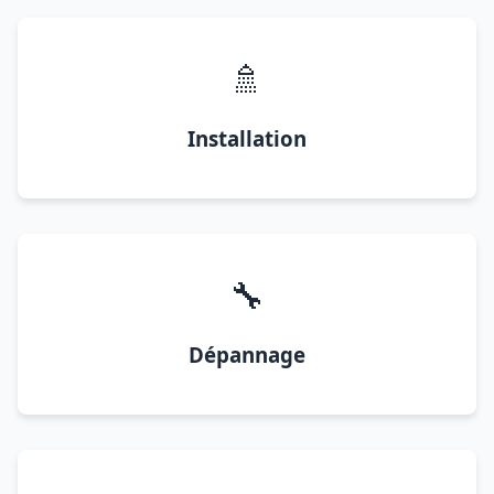
🚿
Installation
🔧
Dépannage