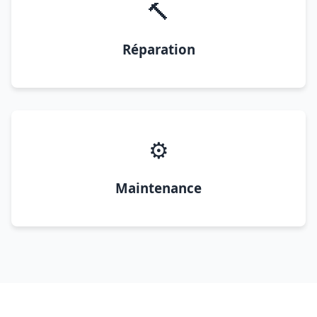
🔨
Réparation
⚙️
Maintenance