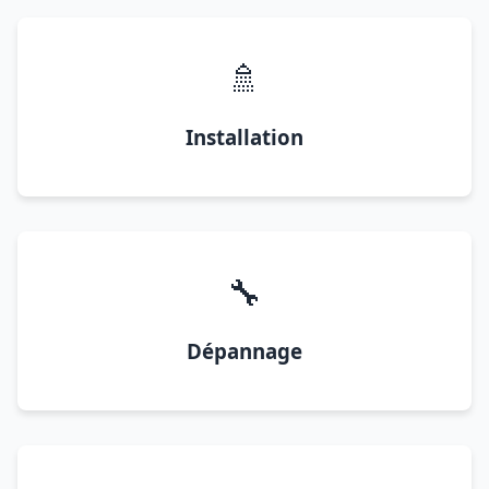
🚿
Installation
🔧
Dépannage