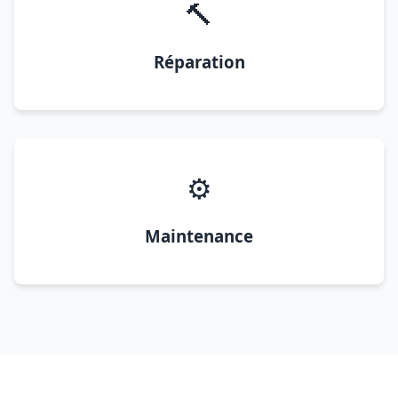
🔨
Réparation
⚙️
Maintenance