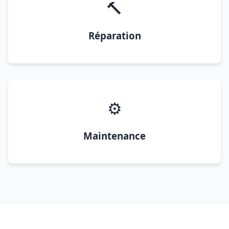
🔨
Réparation
⚙️
Maintenance