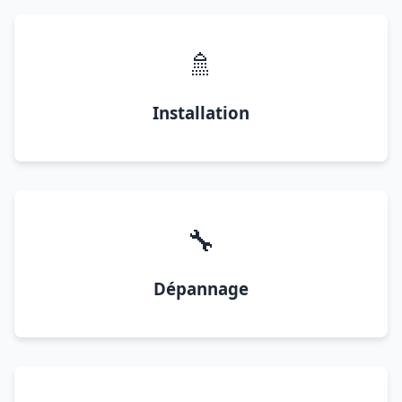
🚿
Installation
🔧
Dépannage