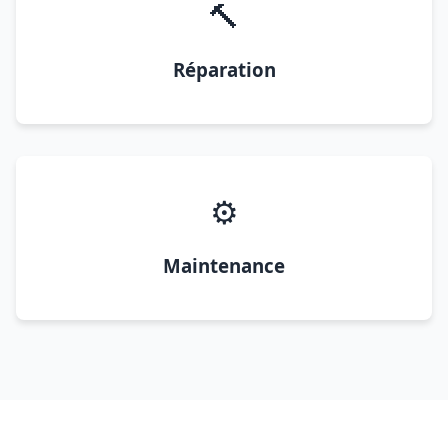
🔨
Réparation
⚙️
Maintenance