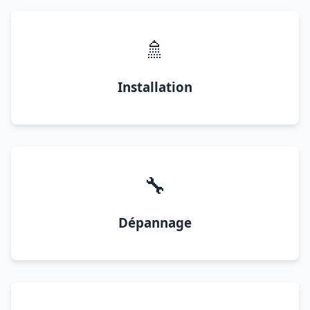
🚿
Installation
🔧
Dépannage