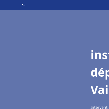
📞
ins
dé
Va
Intervent