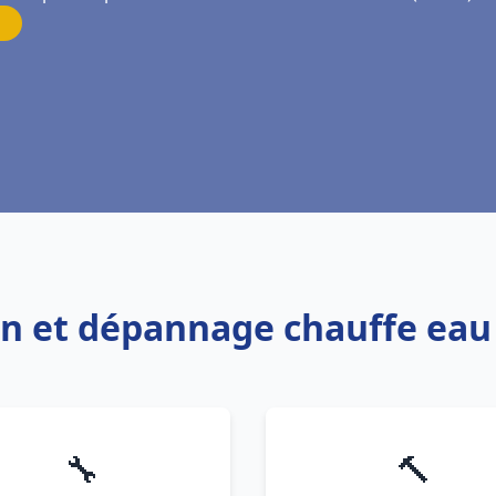
ion et dépannage chauffe ea
🔧
🔨