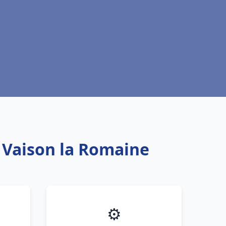
u Vaison la Romaine
⚙️