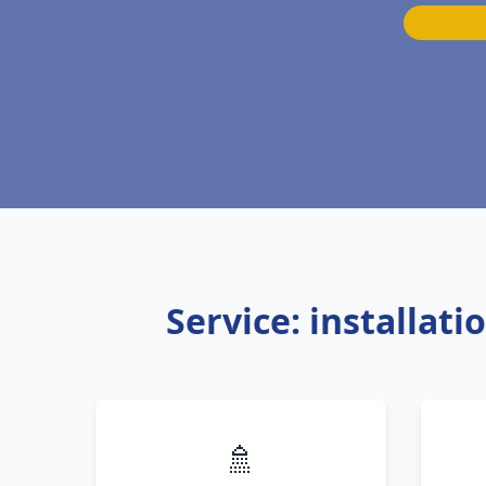
Service: installat
🚿