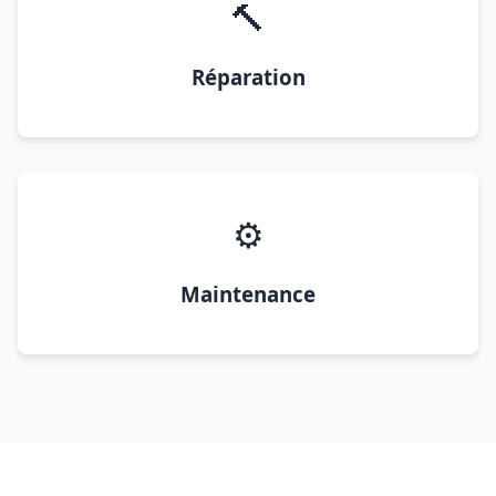
🔨
Réparation
⚙️
Maintenance