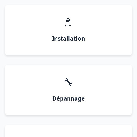
🚿
Installation
🔧
Dépannage