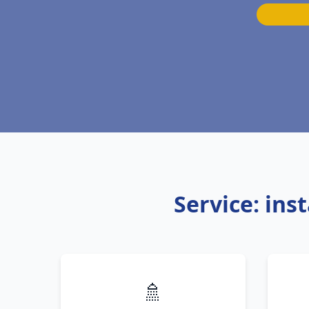
Service: ins
🚿