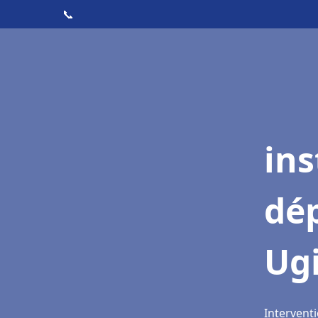
📞
ins
dé
Ug
Interventi