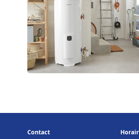
Contact
Horair