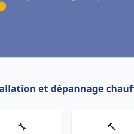
tallation et dépannage chau
🔧
🔨