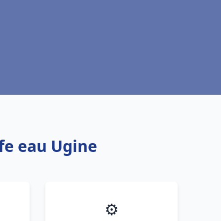
ffe eau Ugine
⚙️