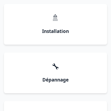
🚿
Installation
🔧
Dépannage