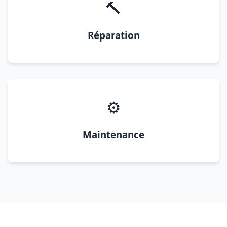
🔨
Réparation
⚙️
Maintenance