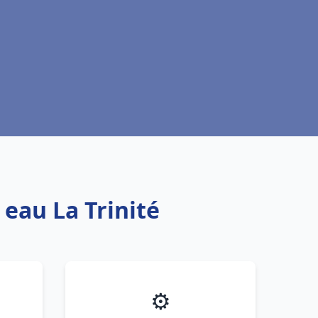
 eau La Trinité
⚙️