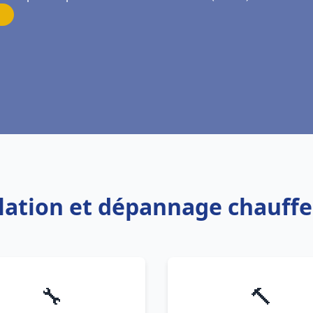
llation et dépannage chauffe
🔧
🔨