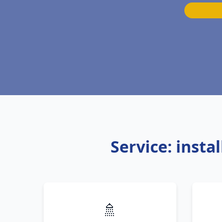
Service: insta
🚿