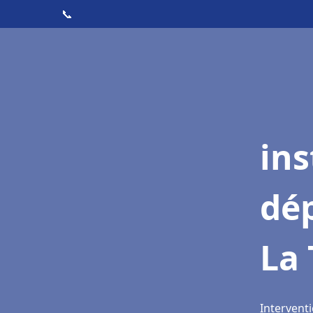
📞
ins
dé
La 
Interventi