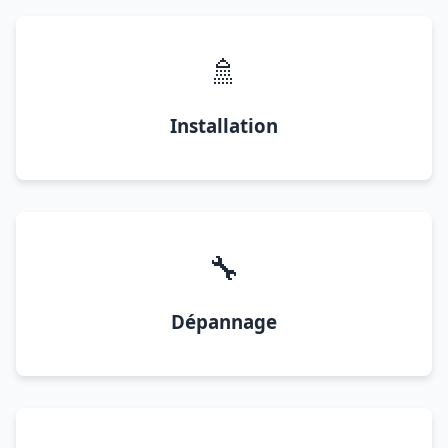
🚿
Installation
🔧
Dépannage