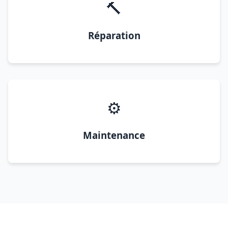
🔨
Réparation
⚙️
Maintenance