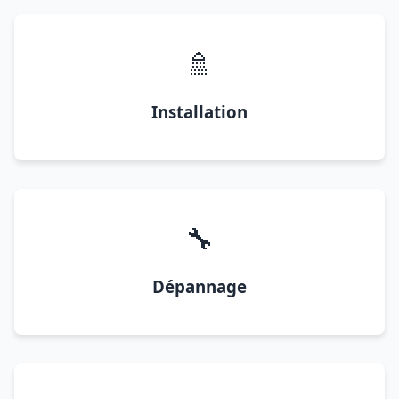
🚿
Installation
🔧
Dépannage