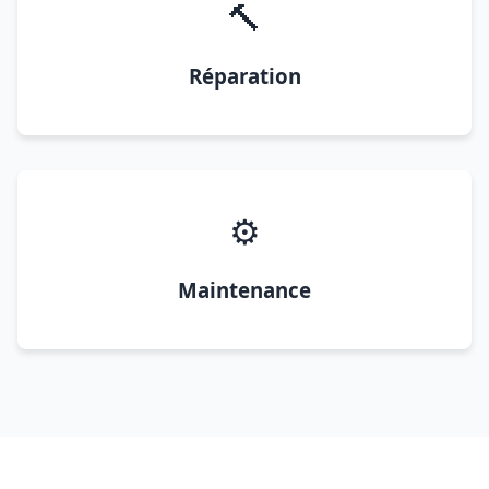
🔨
Réparation
⚙️
Maintenance