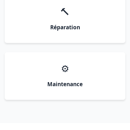
🔨
Réparation
⚙️
Maintenance