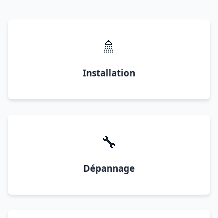
🚿
Installation
🔧
Dépannage