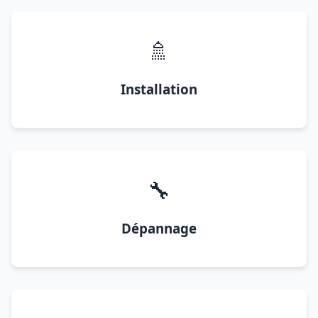
🚿
Installation
🔧
Dépannage