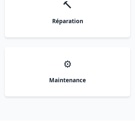
🔨
Réparation
⚙️
Maintenance