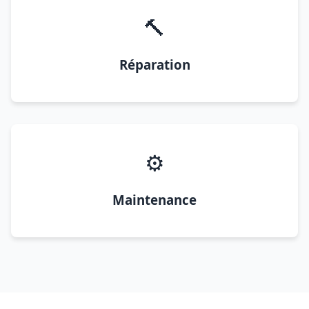
🔨
Réparation
⚙️
Maintenance