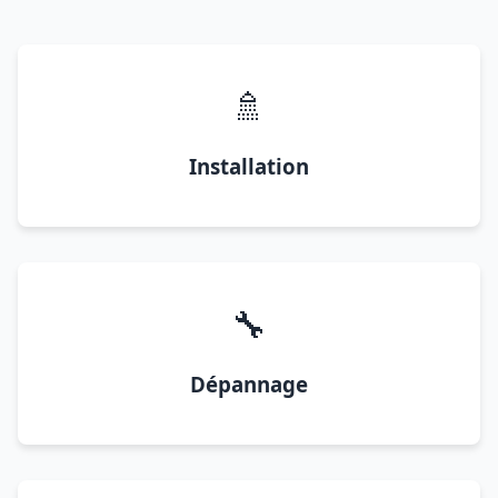
🚿
Installation
🔧
Dépannage