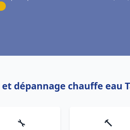
on et dépannage chauffe eau T
🔧
🔨