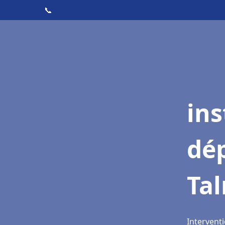
📞
ins
dé
Tal
Interventi