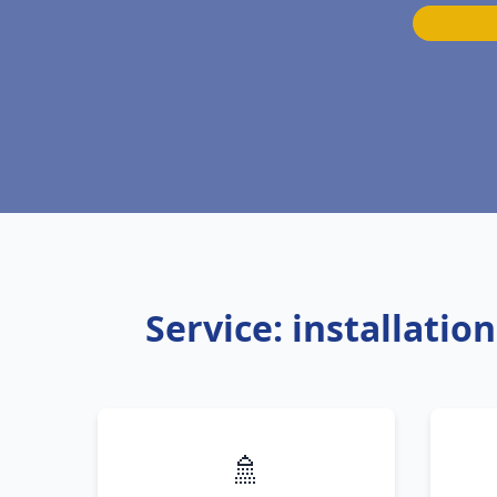
Service: installati
🚿