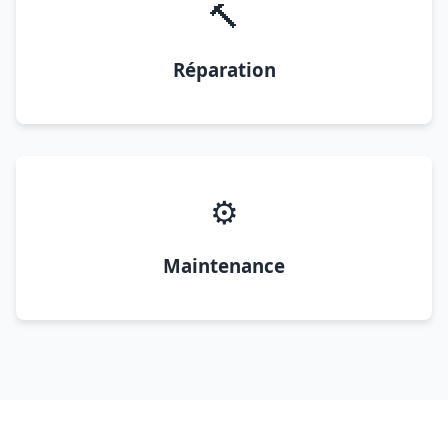
🔨
Réparation
⚙️
Maintenance