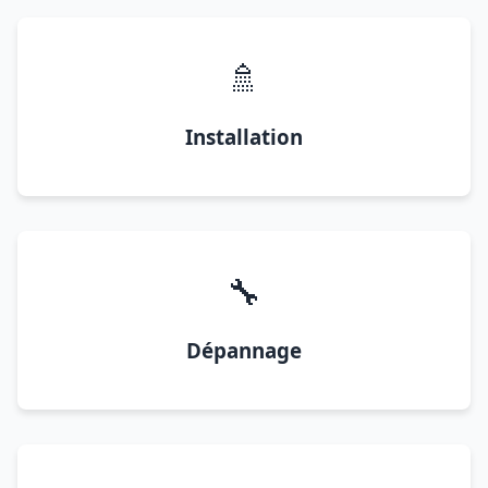
🚿
Installation
🔧
Dépannage