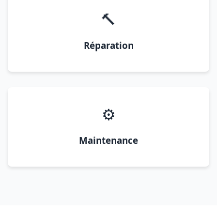
🔨
Réparation
⚙️
Maintenance