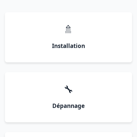
🚿
Installation
🔧
Dépannage