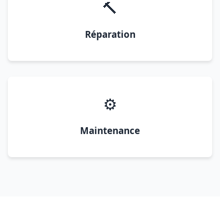
🔨
Réparation
⚙️
Maintenance