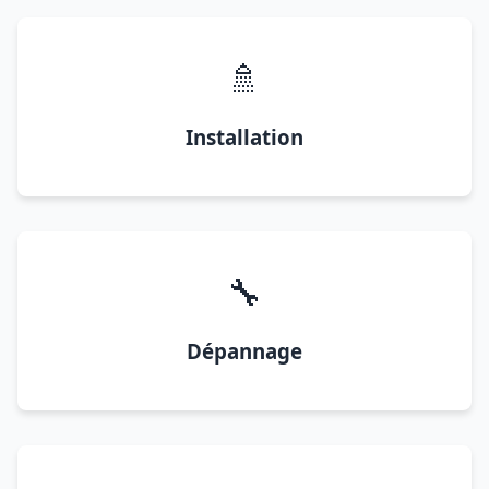
🚿
Installation
🔧
Dépannage