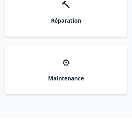
🔨
Réparation
⚙️
Maintenance