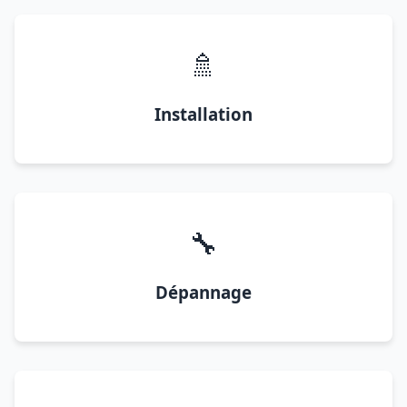
🚿
Installation
🔧
Dépannage