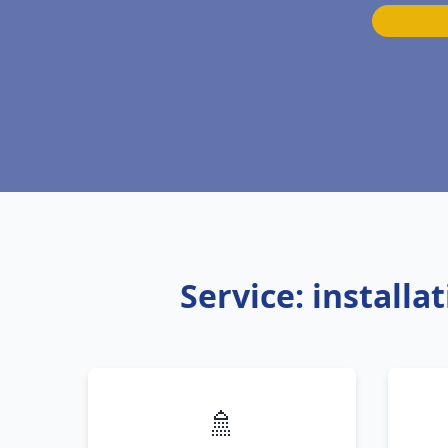
Service: install
🚿