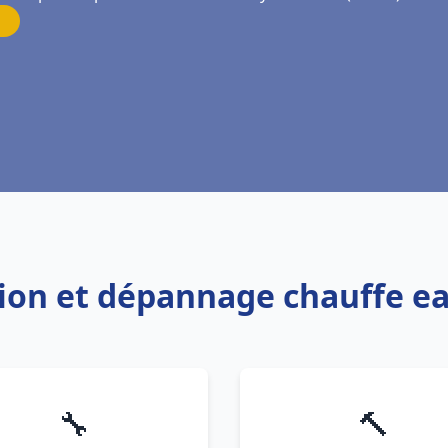
ation et dépannage chauffe ea
🔧
🔨