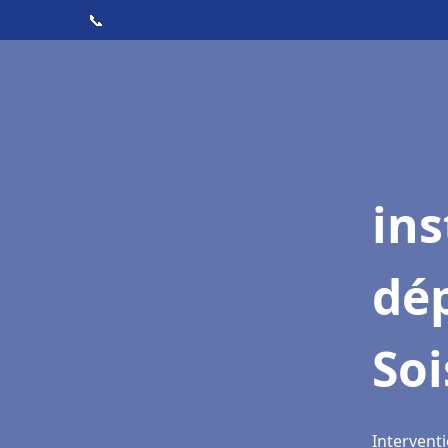
📞
ins
dé
Soi
Interventi