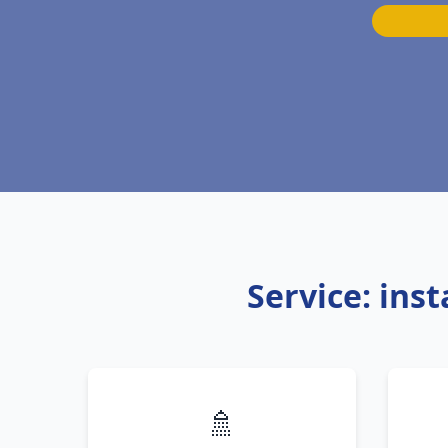
Service: ins
🚿