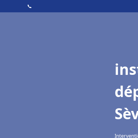
📞
ins
dé
Sè
Interventi