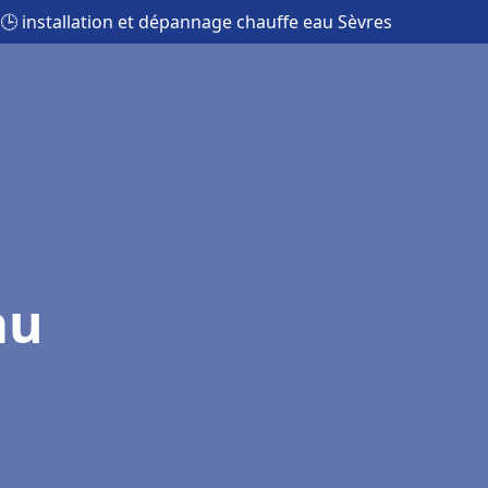
🕒 installation et dépannage chauffe eau Sèvres
au