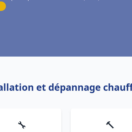
tallation et dépannage chauf
🔧
🔨