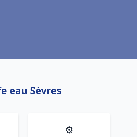
fe eau Sèvres
⚙️