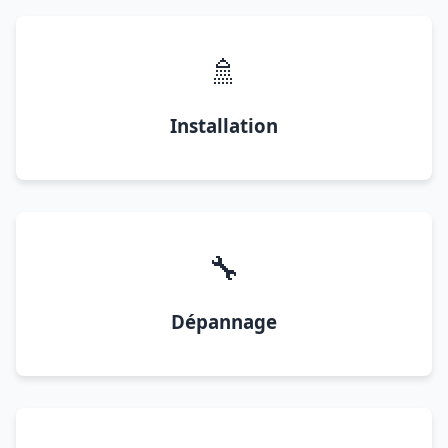
🚿
Installation
🔧
Dépannage