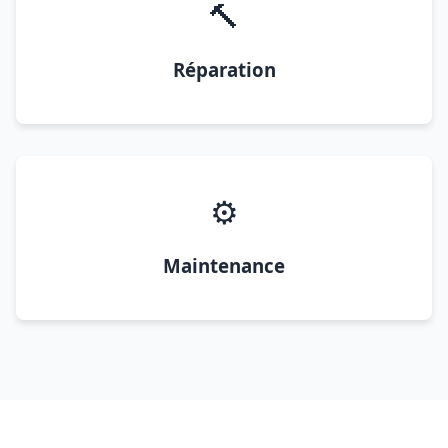
🔨
Réparation
⚙️
Maintenance