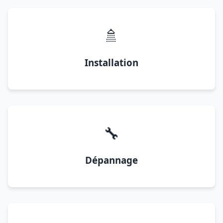
🚿
Installation
🔧
Dépannage