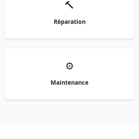
🔨
Réparation
⚙️
Maintenance