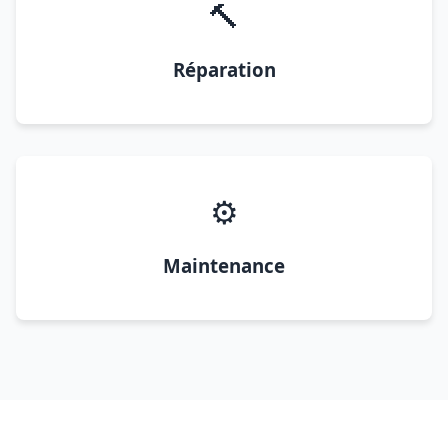
🔨
Réparation
⚙️
Maintenance