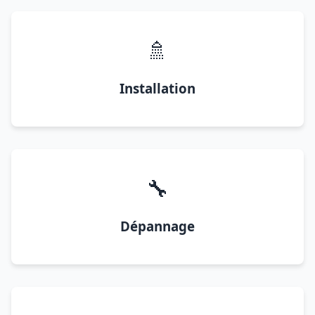
🚿
Installation
🔧
Dépannage