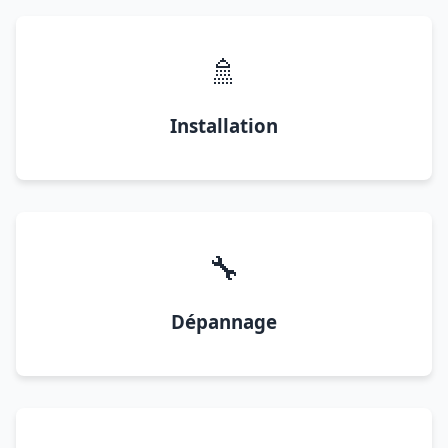
🚿
Installation
🔧
Dépannage