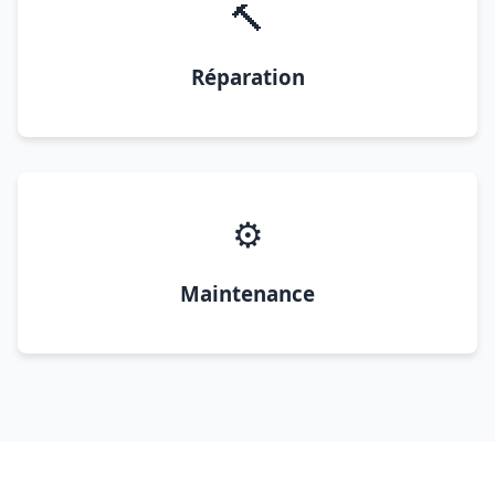
🔨
Réparation
⚙️
Maintenance