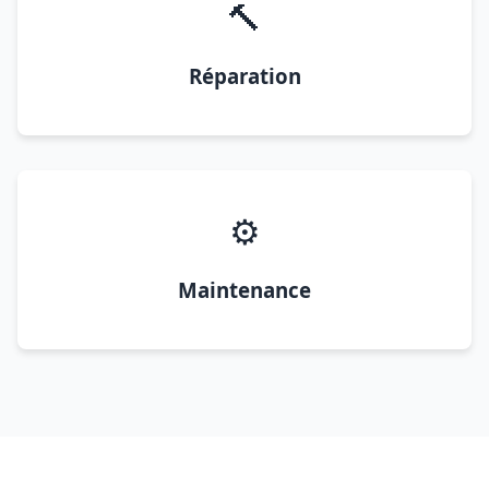
🔨
Réparation
⚙️
Maintenance