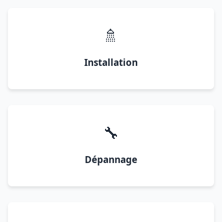
🚿
Installation
🔧
Dépannage