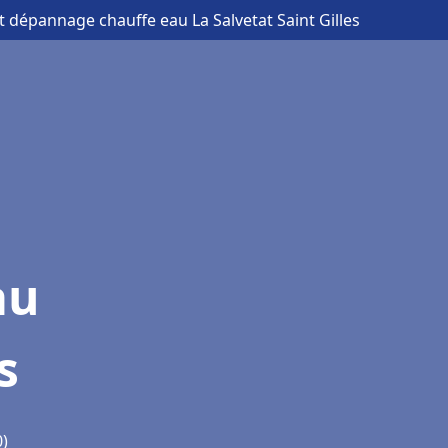
et dépannage chauffe eau La Salvetat Saint Gilles
au
s
0)