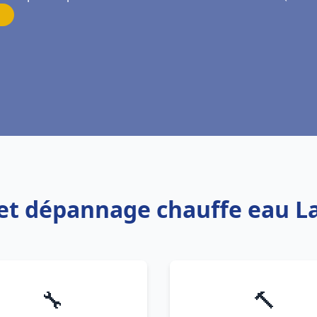
 et dépannage chauffe eau La
🔧
🔨