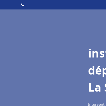
📞
ins
dé
La 
Interventi