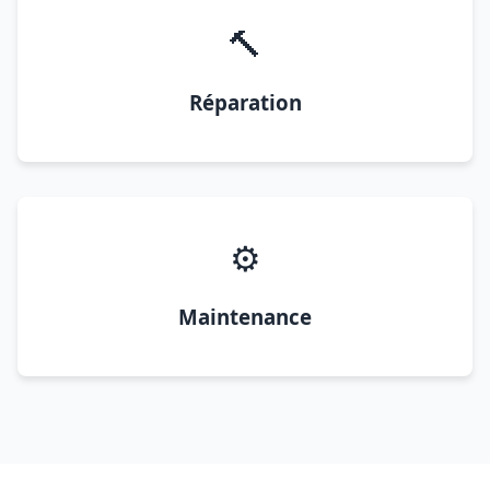
🔨
Réparation
⚙️
Maintenance