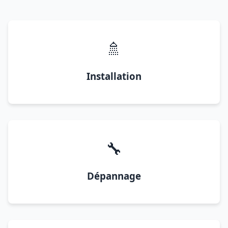
🚿
Installation
🔧
Dépannage