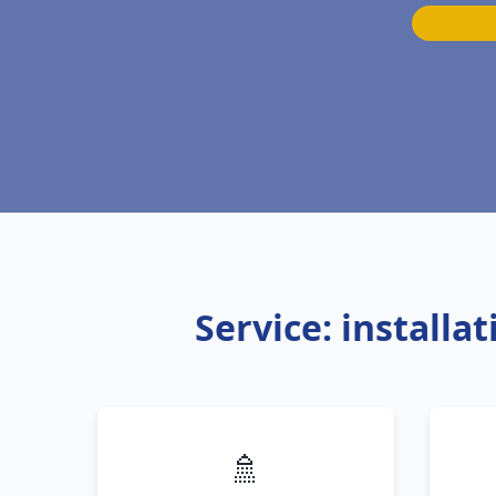
Service: installa
🚿