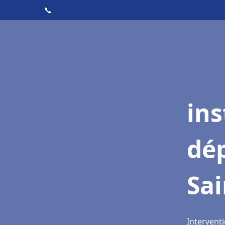
📞
ins
dé
Sai
Interventi