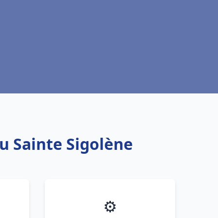
au Sainte Sigolène
⚙️