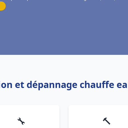
tion et dépannage chauffe e
🔧
🔨