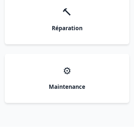
🔨
Réparation
⚙️
Maintenance