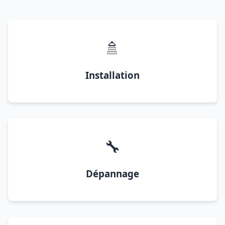
🚿
Installation
🔧
Dépannage