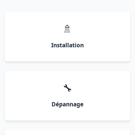
🚿
Installation
🔧
Dépannage