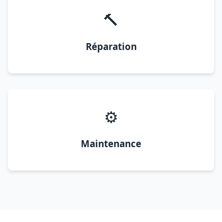
🔨
Réparation
⚙️
Maintenance