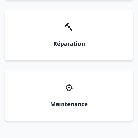
🔨
Réparation
⚙️
Maintenance