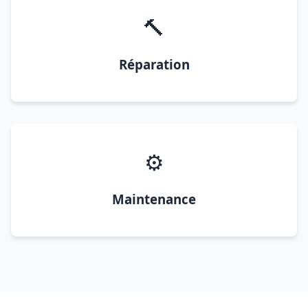
🔨
Réparation
⚙️
Maintenance