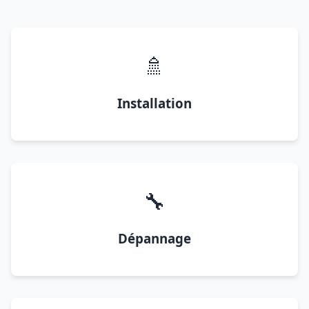
🚿
Installation
🔧
Dépannage