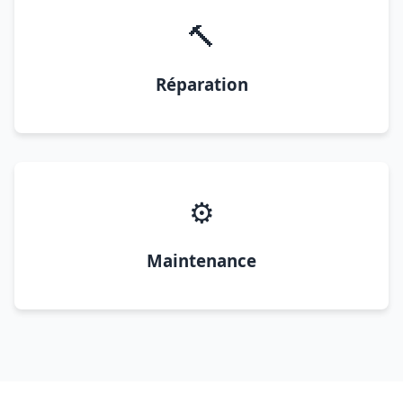
🔨
Réparation
⚙️
Maintenance