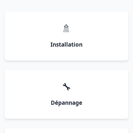
🚿
Installation
🔧
Dépannage