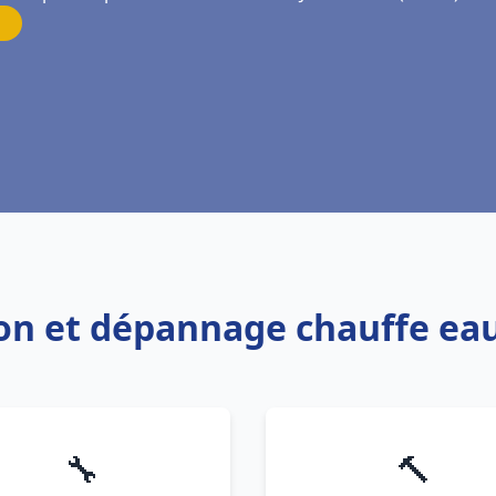
tion et dépannage chauffe eau
🔧
🔨