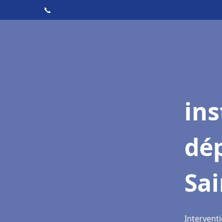
📞
ins
dé
Sai
Interventi