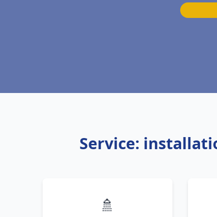
Service: installa
🚿