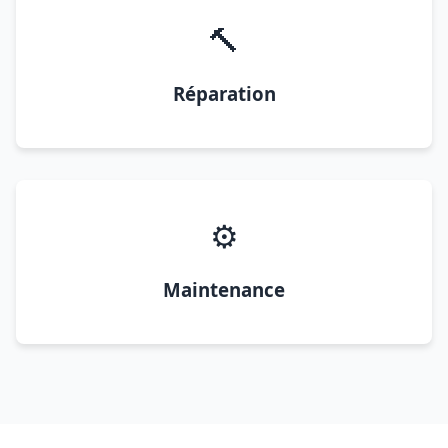
🔨
Réparation
⚙️
Maintenance