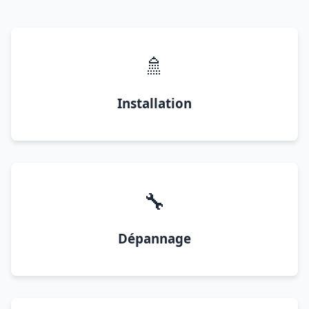
🚿
Installation
🔧
Dépannage