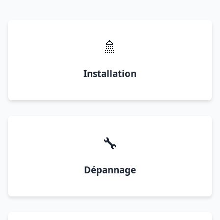
🚿
Installation
🔧
Dépannage