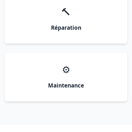
🔨
Réparation
⚙️
Maintenance