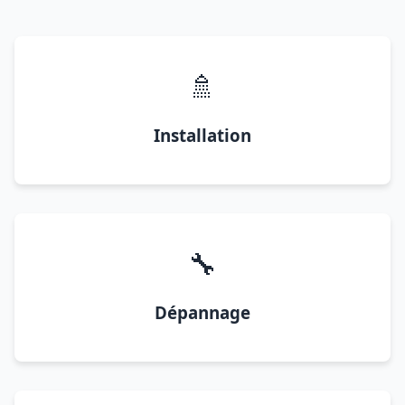
🚿
Installation
🔧
Dépannage