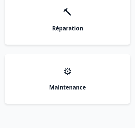
🔨
Réparation
⚙️
Maintenance