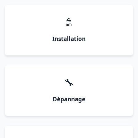
🚿
Installation
🔧
Dépannage