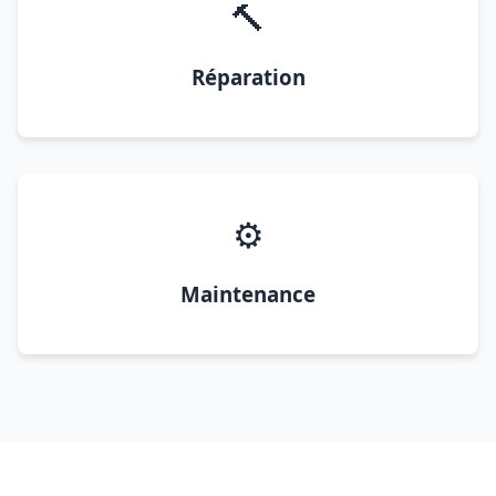
🔨
Réparation
⚙️
Maintenance