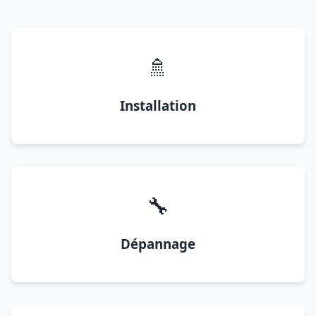
🚿
Installation
🔧
Dépannage