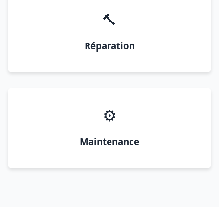
🔨
Réparation
⚙️
Maintenance