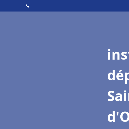
📞
ins
dé
Sai
d'