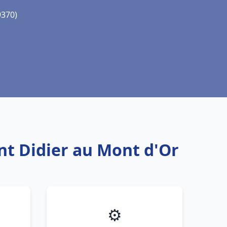
9370)
int Didier au Mont d'Or
⚙️