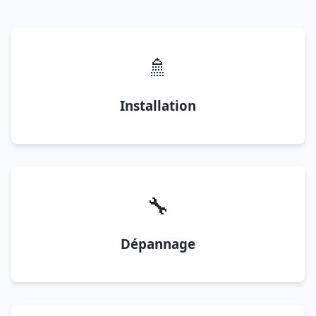
🚿
Installation
🔧
Dépannage