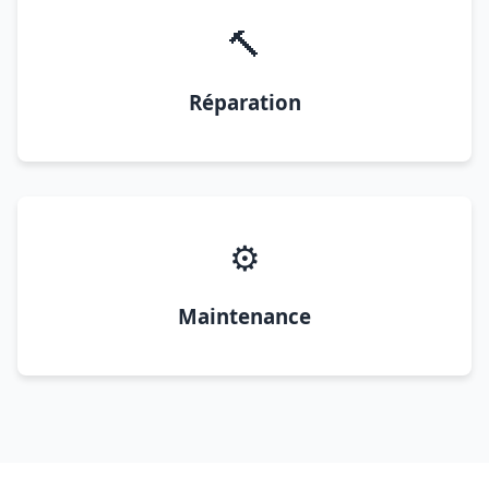
🔨
Réparation
⚙️
Maintenance