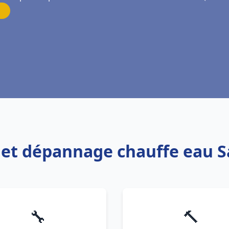
on et dépannage chauffe eau 
🔧
🔨