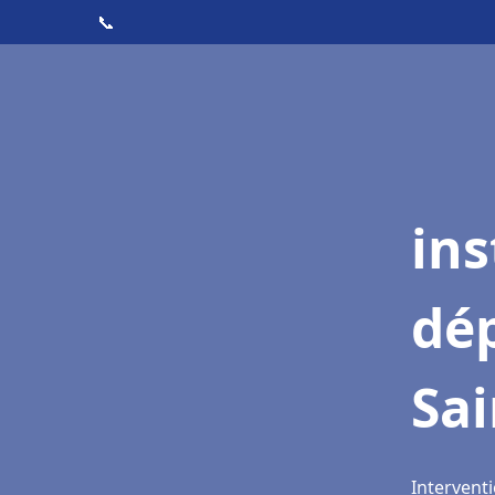
📞
ins
dé
Sa
Intervent