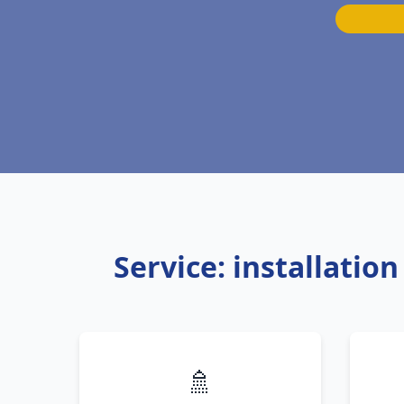
Service: installati
🚿