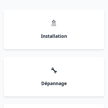
🚿
Installation
🔧
Dépannage