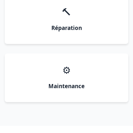
🔨
Réparation
⚙️
Maintenance